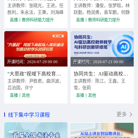
主讲教师：张晓光，王进，任
主讲教师：潘俊，张梦晗，林
胜利，朱永法，王秉，刘海峰
跃勤，杨润勇，袁军鹏，何静
直播
教师科研能力提升
直播
教师科研能力提升
开课时间：2026-07-29 09:00
开课时间：2026-07-21 00:00
“大思政”视域下高校育人体系建设与思政教学实战研修班
协同共生：AI驱动高校教师教学与科研创新研修班
主讲教师：尹胜君，曲洪波，
主讲教师：陈江，王鑫，王
吕治国，许宁
雪，张莉
直播
其他
直播
其他
更多
线下集中学习课程