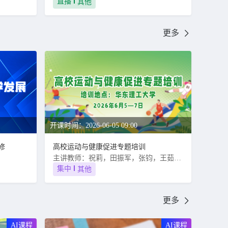
直播
其他
更多
开课时间：2026-06-05 09:00
修
高校运动与健康促进专题培训
主讲教师：祝莉，田振军，张钧，王茹，何玉秀，尹小俭，叶心明，齐洁
集中
其他
更多
AI课程
AI课程