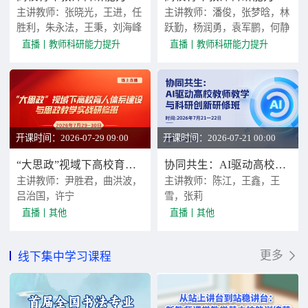
主讲教师：张晓光，王进，任
主讲教师：潘俊，张梦晗，林
胜利，朱永法，王秉，刘海峰
跃勤，杨润勇，袁军鹏，何静
直播
教师科研能力提升
直播
教师科研能力提升
开课时间：2026-07-29 09:00
开课时间：2026-07-21 00:00
“大思政”视域下高校育人体系建设与思政教学实战研修班
协同共生：AI驱动高校教师教学与科研创新研修班
主讲教师：尹胜君，曲洪波，
主讲教师：陈江，王鑫，王
吕治国，许宁
雪，张莉
直播
其他
直播
其他
更多
线下集中学习课程