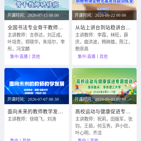
开课时间：2026-07-15 08:00
开课时间：2026-06-22 00:00
全国书法专业骨干教师研修班
从站上讲台到站稳讲台：新教师课堂教学基本技能训练营
主讲教师：言恭达，刘正成，
主讲教师：李霞，林旺，薛
叶培贵，郑晓华，朱培尔，李
庆，曲洪波，韩映雄，陈江，
彤，冯宝麟
鲍崇高
集中/直播
其他
集中/直播
其他
开课时间：2026-07-07 08:30
开课时间：2026-06-05 09:00
面向未来的教师教学发展专题研修
高校运动与健康促进专题培训
主讲教师：徐晓飞，刘涛
主讲教师：祝莉，田振军，张
钧，王茹，何玉秀，尹小俭，
叶心明，齐洁
集中
其他
集中
其他