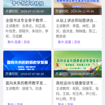
开课时间：2026-07-15 08:00
开课时间：2026-06-22 00:00
全国书法专业骨干教师研修班
从站上讲台到站稳讲台：新教师课堂教学基本技能训练营
主讲教师：言恭达，刘正成，
主讲教师：李霞，林旺，薛
叶培贵，郑晓华，朱培尔，李
庆，曲洪波，韩映雄，陈江，
彤，冯宝麟
鲍崇高
集中/直播
其他
集中/直播
其他
开课时间：2026-07-07 08:30
开课时间：2026-06-05 09:00
面向未来的教师教学发展专题研修
高校运动与健康促进专题培训
主讲教师：徐晓飞，刘涛
主讲教师：祝莉，田振军，张
钧，王茹，何玉秀，尹小俭，
叶心明，齐洁
集中
其他
集中
其他