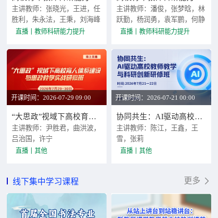
主讲教师：张晓光，王进，任
主讲教师：潘俊，张梦晗，林
胜利，朱永法，王秉，刘海峰
跃勤，杨润勇，袁军鹏，何静
直播
教师科研能力提升
直播
教师科研能力提升
开课时间：2026-07-29 09:00
开课时间：2026-07-21 00:00
“大思政”视域下高校育人体系建设与思政教学实战研修班
协同共生：AI驱动高校教师教学与科研创新研修班
主讲教师：尹胜君，曲洪波，
主讲教师：陈江，王鑫，王
吕治国，许宁
雪，张莉
直播
其他
直播
其他
更多
线下集中学习课程